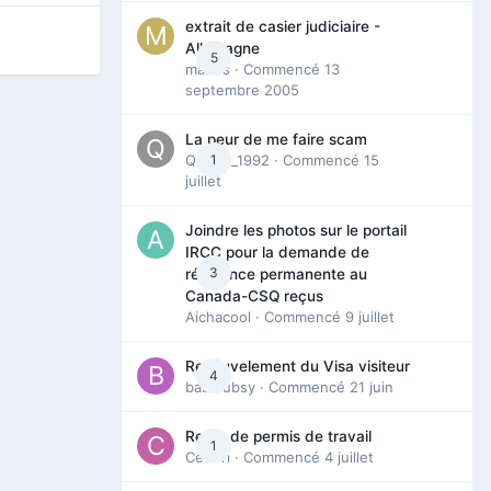
extrait de casier judiciaire -
Allemagne
5
maries
· Commencé
13
septembre 2005
La peur de me faire scam
Queen_1992
1
· Commencé
15
juillet
Joindre les photos sur le portail
IRCC pour la demande de
3
résidence permanente au
Canada-CSQ reçus
Aichacool
· Commencé
9 juillet
Renouvelement du Visa visiteur
4
babibubsy
· Commencé
21 juin
Refus de permis de travail
1
Cedbri
· Commencé
4 juillet