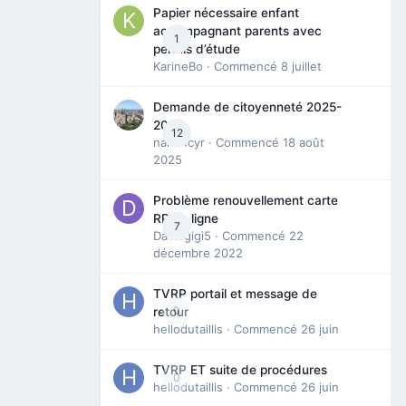
Papier nécessaire enfant
accompagnant parents avec
1
permis d’étude
KarineBo
· Commencé
8 juillet
Demande de citoyenneté 2025-
2026
12
nanancyr
· Commencé
18 août
2025
Problème renouvellement carte
RP en ligne
7
Davidgigi5
· Commencé
22
décembre 2022
TVRP portail et message de
0
retour
hellodutaillis
· Commencé
26 juin
TVRP ET suite de procédures
0
hellodutaillis
· Commencé
26 juin