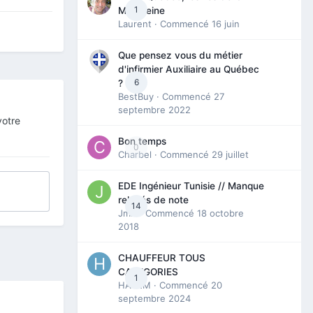
1
Madeleine
Laurent
· Commencé
16 juin
Que pensez vous du métier
d'infirmier Auxiliaire au Québec
6
?
BestBuy
· Commencé
27
septembre 2022
votre
Bon temps
0
Charbel
· Commencé
29 juillet
EDE Ingénieur Tunisie // Manque
relevés de note
14
Jmili
· Commencé
18 octobre
2018
CHAUFFEUR TOUS
CATEGORIES
1
HAZEM
· Commencé
20
septembre 2024