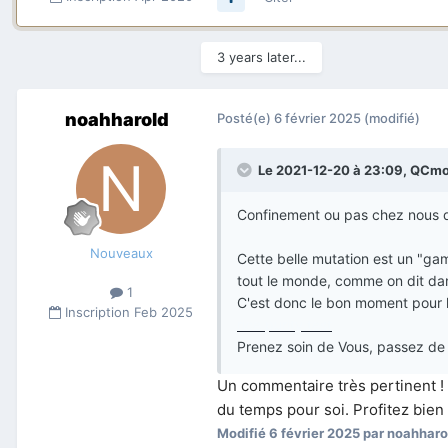
3 years later...
noahharold
Posté(e)
6 février 2025
(modifié)
Le 2021-12-20 à 23:09,
QCm
Confinement ou pas chez nous q
Nouveaux
Cette belle mutation est un "game
tout le monde, comme on dit dan
1
C'est donc le bon moment pour 
Inscription
Feb 2025
rice purity test
Prenez soin de Vous, passez de be
Un commentaire très pertinent ! L
du temps pour soi. Profitez bien
Modifié
6 février 2025
par noahharo