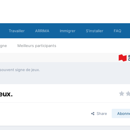
Travailler
ARRIMA
Immigrer
S'installer
FAQ
ligne
Meilleurs participants
 souvent signe de jeux.
eux.
Share
Abonn