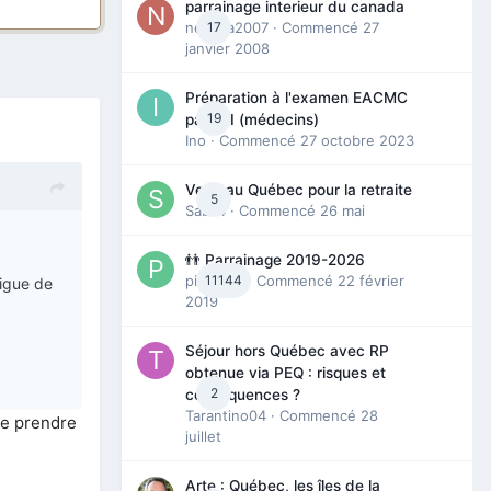
parrainage interieur du canada
nedjma2007
17
· Commencé
27
janvier 2008
Préparation à l'examen EACMC
19
partie I (médecins)
Ino
· Commencé
27 octobre 2023
Venir au Québec pour la retraite
5
Sab74
· Commencé
26 mai
👬 Parrainage 2019-2026
piinoush
11144
· Commencé
22 février
tigue de
2019
Séjour hors Québec avec RP
obtenue via PEQ : risques et
2
conséquences ?
Tarantino04
· Commencé
28
de prendre
juillet
Arte : Québec, les îles de la