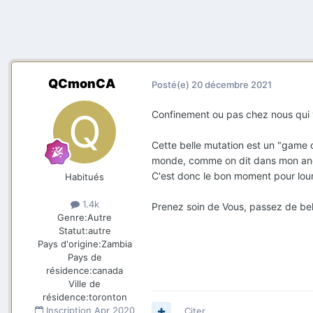
QCmonCA
Posté(e)
20 décembre 2021
Confinement ou pas chez nous qui 
Cette belle mutation est un "game cha
monde, comme on dit dans mon anci
C'est donc le bon moment pour lou
Habitués
1.4k
Prenez soin de Vous, passez de belle
Genre:
Autre
Statut:
autre
Pays d'origine:
Zambia
Pays de
résidence:
canada
Ville de
résidence:
toronton
Inscription
Apr 2020
Citer