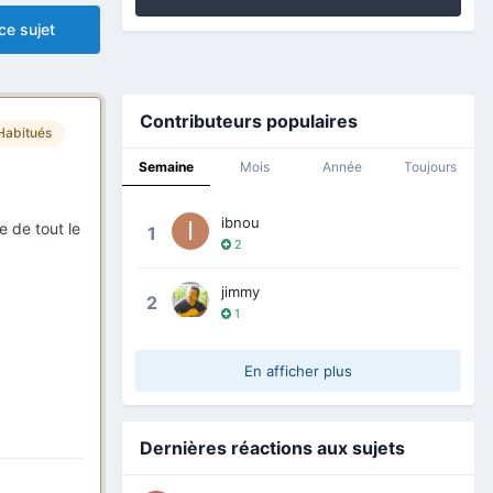
ce sujet
Contributeurs populaires
Habitués
Semaine
Mois
Année
Toujours
ibnou
e de tout le
1
2
jimmy
2
1
En afficher plus
Dernières réactions aux sujets