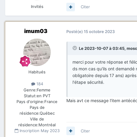
Invités
Citer
imum03
Posté(e)
15 octobre 2023
Le 2023-10-07 à 03:45,
mosc
merci pour votre réponse et féli
ds mon cas qu'ils ont demandé mon
Habitués
obligatoire depuis 17 ans) après
l'étape sécurité.
184
Genre:
Femme
Statut:
en PVT
Mais avt ce message l'item antécéd
Pays d'origine:
France
Pays de
résidence:
Québec
Ville de
résidence:
Montréal
Inscription
May 2023
Citer