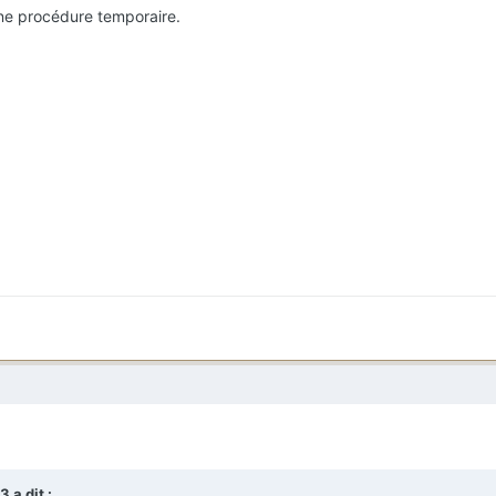
une procédure temporaire.
3
a dit :