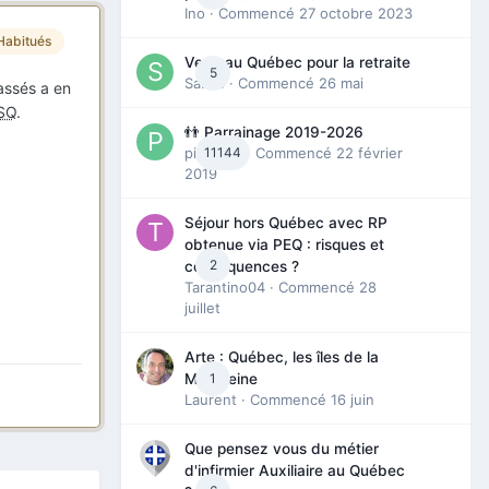
Ino
· Commencé
27 octobre 2023
Habitués
Venir au Québec pour la retraite
5
Sab74
· Commencé
26 mai
passés a en
SQ
.
👬 Parrainage 2019-2026
piinoush
11144
· Commencé
22 février
2019
Séjour hors Québec avec RP
obtenue via PEQ : risques et
2
conséquences ?
Tarantino04
· Commencé
28
juillet
Arte : Québec, les îles de la
1
Madeleine
Laurent
· Commencé
16 juin
Que pensez vous du métier
d'infirmier Auxiliaire au Québec