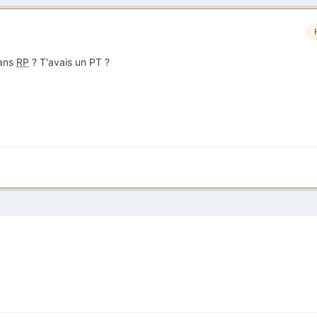
sans
RP
? T'avais un PT ?