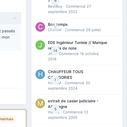
6
?
BestBuy
· Commencé
27
septembre 2022
Bon temps
0
Charbel
· Commencé
29 juillet
nt passés
ec mon
EDE Ingénieur Tunisie // Manque
relevés de note
14
Jmili
· Commencé
18 octobre
2018
CHAUFFEUR TOUS
CATEGORIES
1
HAZEM
· Commencé
20
septembre 2024
extrait de casier judiciaire -
Allemagne
5
maries
· Commencé
13
septembre 2005
Habitués