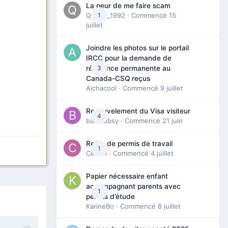
La peur de me faire scam
Queen_1992
1
· Commencé
15
juillet
Joindre les photos sur le portail
IRCC pour la demande de
3
résidence permanente au
Canada-CSQ reçus
Aichacool
· Commencé
9 juillet
Renouvelement du Visa visiteur
4
babibubsy
· Commencé
21 juin
Refus de permis de travail
1
Cedbri
· Commencé
4 juillet
Papier nécessaire enfant
accompagnant parents avec
1
permis d’étude
KarineBo
· Commencé
8 juillet