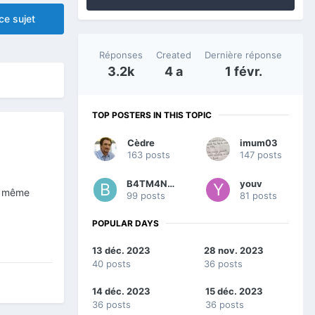
ce sujet
Réponses
Created
Dernière réponse
3.2k
4 a
1 févr.
TOP POSTERS IN THIS TOPIC
Cèdre
imum03
163 posts
147 posts
B4TM4N57
youv
en même
99 posts
81 posts
POPULAR DAYS
13 déc. 2023
28 nov. 2023
40 posts
36 posts
14 déc. 2023
15 déc. 2023
36 posts
36 posts