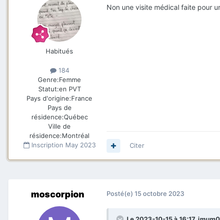
Non une visite médical faite pour 
Habitués
184
Genre:
Femme
Statut:
en PVT
Pays d'origine:
France
Pays de
résidence:
Québec
Ville de
résidence:
Montréal
Inscription
May 2023
Citer
moscorpion
Posté(e)
15 octobre 2023
Le 2023-10-15 à 16:17,
imum0