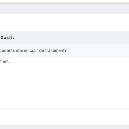
03
a dit :
cédents étai en cour de traitement?
ement.