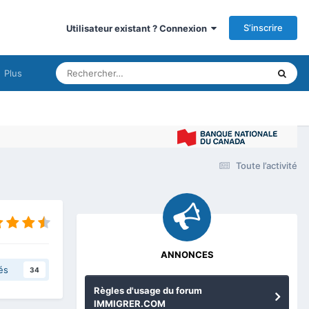
S’inscrire
Utilisateur existant ? Connexion
Plus
Immigrer
Toute l’activité
ANNONCES
és
34
Règles d'usage du forum
IMMIGRER.COM