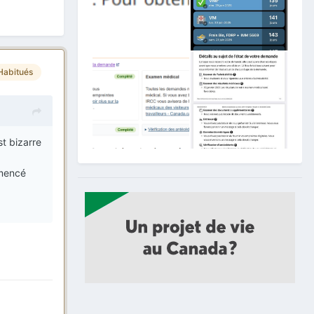
Habitués
st bizarre
mmencé