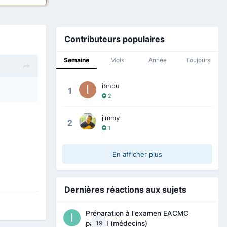
Contributeurs populaires
Semaine
Mois
Année
Toujours
ibnou
1
2
jimmy
2
1
En afficher plus
Dernières réactions aux sujets
Préparation à l'examen EACMC
19
partie I (médecins)