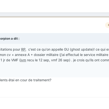
orpion
a dit :
citations pour
RP
, c'est ce qu'on appelle GU (ghost update)! ce qui e
 cv + annexe A + dossier militaire (j'ai effectué le service militaire
 1 jr de VMF (
ivm
recu le 12 sep, vmf 26 sep) . je crois qu'ils ont co
ents étai en cour de traitement?