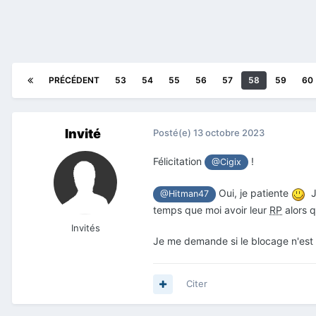
PRÉCÉDENT
53
54
55
56
57
58
59
60
Invité
Posté(e)
13 octobre 2023
Félicitation
!
@Cigix
Oui, je patiente
J
@Hitman47
temps que moi avoir leur
RP
alors 
Invités
Je me demande si le blocage n'est p
Citer