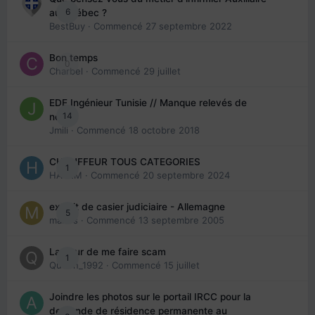
6
au Québec ?
BestBuy
· Commencé
27 septembre 2022
Bon temps
0
Charbel
· Commencé
29 juillet
EDE Ingénieur Tunisie // Manque relevés de
14
note
Jmili
· Commencé
18 octobre 2018
CHAUFFEUR TOUS CATEGORIES
1
HAZEM
· Commencé
20 septembre 2024
extrait de casier judiciaire - Allemagne
5
maries
· Commencé
13 septembre 2005
La peur de me faire scam
1
Queen_1992
· Commencé
15 juillet
Joindre les photos sur le portail IRCC pour la
demande de résidence permanente au