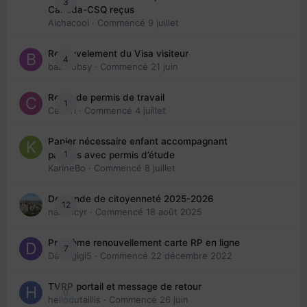
3
Canada-CSQ reçus
Aichacool
· Commencé
9 juillet
Renouvelement du Visa visiteur
4
babibubsy
· Commencé
21 juin
Refus de permis de travail
1
Cedbri
· Commencé
4 juillet
Papier nécessaire enfant accompagnant
1
parents avec permis d’étude
KarineBo
· Commencé
8 juillet
Demande de citoyenneté 2025-2026
12
nanancyr
· Commencé
18 août 2025
Problème renouvellement carte RP en ligne
7
Davidgigi5
· Commencé
22 décembre 2022
TVRP portail et message de retour
0
hellodutaillis
· Commencé
26 juin