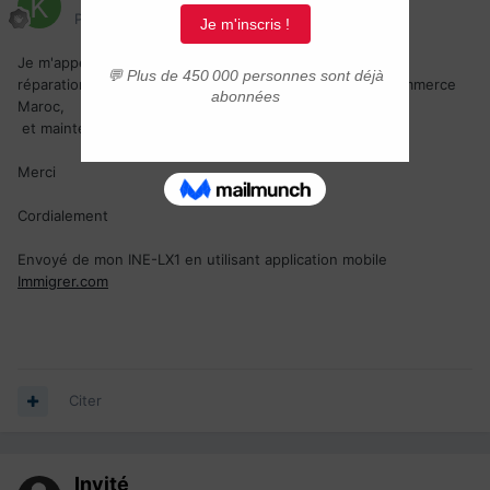
Posté(e)
1 septembre 2019
Je m'appelle karim hafid, j'ai 33 ans je suis technicien en
réparation des engins à moteur automobile à Renault commerce
Maroc,
et maintenant je suis à la recherche d'un emploi là-bas
Merci
Cordialement
Envoyé de mon INE-LX1 en utilisant application mobile
Immigrer.com
Citer
Invité