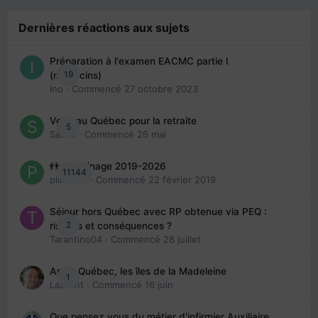
Dernières réactions aux sujets
Préparation à l'examen EACMC partie I
19
(médecins)
Ino
· Commencé
27 octobre 2023
Venir au Québec pour la retraite
5
Sab74
· Commencé
26 mai
👬 Parrainage 2019-2026
11144
piinoush
· Commencé
22 février 2019
Séjour hors Québec avec RP obtenue via PEQ :
2
risques et conséquences ?
Tarantino04
· Commencé
28 juillet
Arte : Québec, les îles de la Madeleine
1
Laurent
· Commencé
16 juin
Que pensez vous du métier d'infirmier Auxiliaire