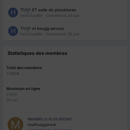
TVRP ET suite de procédures
0
hellodutaillis
· Commencé
26 juin
TVRP et beugg serveur
0
hellodutaillis
· Commencé
25 juin
Statistiques des membres
Total des membres
118858
Maximum en ligne
27414
20 mai
MEMBRE LE PLUS RÉCENT
madhuaggarwal
Inscription
il y a 2 heures