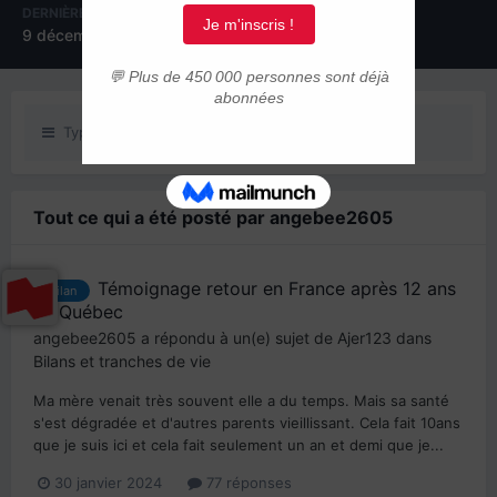
DERNIÈRE VISITE
JOURS GAGNÉS
9 décembre 2025
1
Type de contenu
Tout ce qui a été posté par angebee2605
Témoignage retour en France après 12 ans
bilan
au Québec
angebee2605
a répondu à un(e) sujet de
Ajer123
dans
Bilans et tranches de vie
Ma mère venait très souvent elle a du temps. Mais sa santé
s'est dégradée et d'autres parents vieillissant. Cela fait 10ans
que je suis ici et cela fait seulement un an et demi que je...
30 janvier 2024
77 réponses