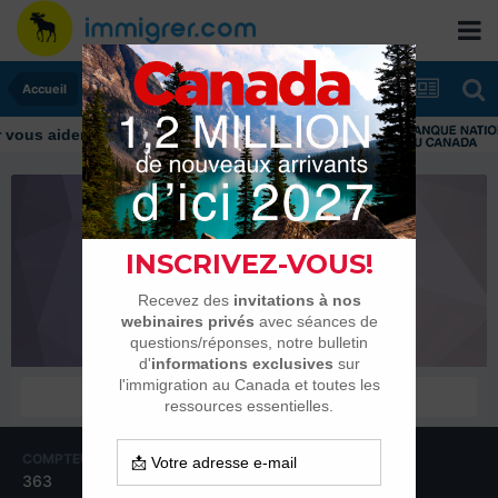
Accueil
ous aider tout au long de votre transition
angebee2605
Habitués
COMPTEUR DE CONTENUS
INSCRIPTION
363
20 décembre 2007