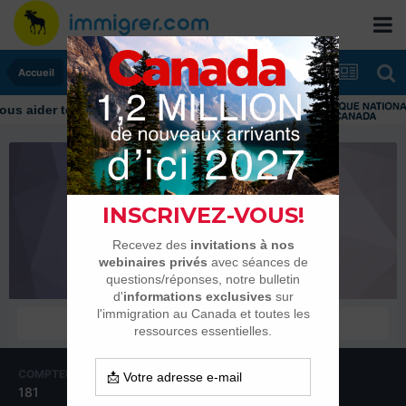
Accueil
tomcamp
Habitués
COMPTEUR DE CONTENUS
INSCRIPTION
181
1 décembre 2004