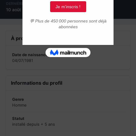
DERNIÈRE VISITE
10 août 2012
À propos de tomcamp
Date de naissance
04/07/1981
Informations du profil
Genre
Homme
Statut
installé depuis + 5 ans