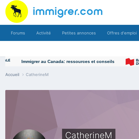
Forums
Activité
Petites annonces
Offres d'emploi
Immigrer au Canada: ressources et conseils
Accueil
CatherineM
CatherineM