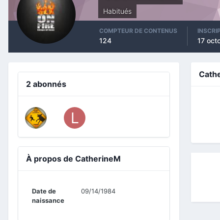
Habitués
COMPTEUR DE CONTENUS
INSCRI
124
17 oct
Cath
2 abonnés
À propos de CatherineM
Date de
09/14/1984
naissance