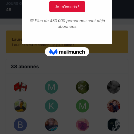
JOURS GAGNÉS
48
Laurent a gagné pour la dernière fois le 11 mars
Laurent a eu le contenu le plus aimé !
38 abonnés