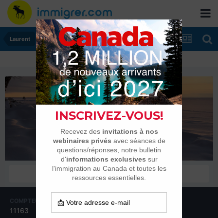
Laurent
Laurent
Administrateurs
COMPTEUR DE CONTENUS
INSCRIPTION
11163
20 juin 1999