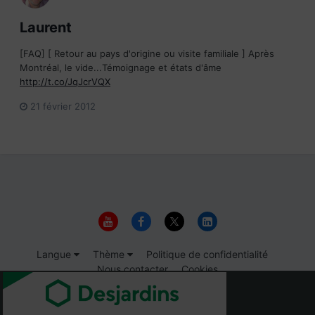
Laurent
[FAQ] [ Retour au pays d'origine ou visite familiale ] Après
Montréal, le vide...Témoignage et états d'âme
http://t.co/JqJcrVQX
21 février 2012
Langue
Thème
Politique de confidentialité
Nous contacter
Cookies
© 1999-2026 Immigrer.com Inc.
IPS spam
blocked by CleanTalk.