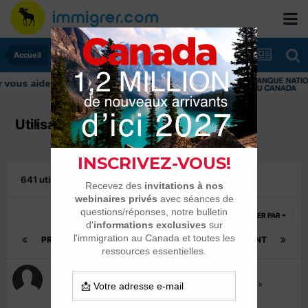
Accueil
us aider tout au long de votre transition
Utilisateurs en ligne
641 utilisateurs en ligne actuellement
FILTRER PAR
PRÉCÉDENT
Page 11 sur 22
SUIVANT
Invité
Regarde le sujet « Vous attendez l'entretien? »
il y a 10 minutes