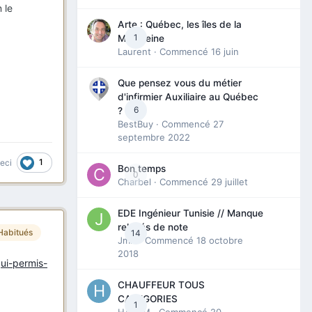
 le
Arte : Québec, les îles de la
1
Madeleine
Laurent
· Commencé
16 juin
Que pensez vous du métier
d'infirmier Auxiliaire au Québec
6
?
BestBuy
· Commencé
27
septembre 2022
1
ceci
Bon temps
0
Charbel
· Commencé
29 juillet
EDE Ingénieur Tunisie // Manque
relevés de note
Habitués
14
Jmili
· Commencé
18 octobre
2018
qui-permis-
CHAUFFEUR TOUS
CATEGORIES
1
HAZEM
· Commencé
20