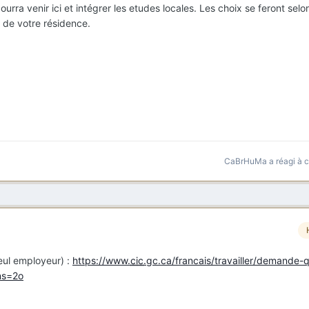
ourra venir ici et intégrer les etudes locales. Les choix se feront selon
x de votre résidence.
CaBrHuMa
a réagi à 
seul employeur) :
https://www.
cic
.gc.ca/francais/travailler/demande-
ns=2o