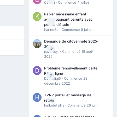
Cedbri
· Commencé
4 juillet
Papier nécessaire enfant
accompagnant parents avec
1
permis d’étude
KarineBo
· Commencé
8 juillet
Demande de citoyenneté 2025-
2026
12
nanancyr
· Commencé
18 août
2025
Problème renouvellement carte
RP en ligne
7
Davidgigi5
· Commencé
22
décembre 2022
TVRP portail et message de
0
retour
hellodutaillis
· Commencé
26 juin
TVRP ET suite de procédures