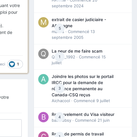
uant votre
septembre 2024
ploi pour
extrait de casier judiciaire -
).
Allemagne
5
maries
· Commencé
13
rent de
septembre 2005
La peur de me faire scam
Queen_1992
1
· Commencé
15
juillet
1
ceci
Joindre les photos sur le portail
IRCC pour la demande de
3
résidence permanente au
Canada-CSQ reçus
votre
Aichacool
· Commencé
9 juillet
Renouvelement du Visa visiteur
4
babibubsy
· Commencé
21 juin
Refus de permis de travail
1