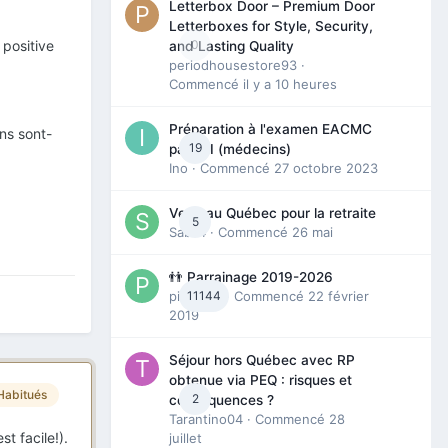
Letterbox Door – Premium Door
Letterboxes for Style, Security,
0
 positive
and Lasting Quality
periodhousestore93
·
Commencé
il y a 10 heures
Préparation à l'examen EACMC
ns sont-
19
partie I (médecins)
Ino
· Commencé
27 octobre 2023
Venir au Québec pour la retraite
5
Sab74
· Commencé
26 mai
👬 Parrainage 2019-2026
piinoush
11144
· Commencé
22 février
2019
Séjour hors Québec avec RP
obtenue via PEQ : risques et
Habitués
2
conséquences ?
Tarantino04
· Commencé
28
t facile!).
juillet