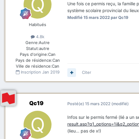
Une fois ce permis reçu, la famille p
système scolaire provincial du lieu
Modifié
15 mars 2022
par Qc19
Habitués
4.8k
Genre:
Autre
Statut:
autre
Pays d'origine:
Can
Pays de résidence:
Can
Ville de résidence:
Can
Inscription
Jan 2019
Citer
Qc19
Posté(e)
15 mars 2022
(modifié)
Infos sur le permis fermé (lié a un 
result.asp?q1_options=1i&q2_optio
(lieu... pas de x!)