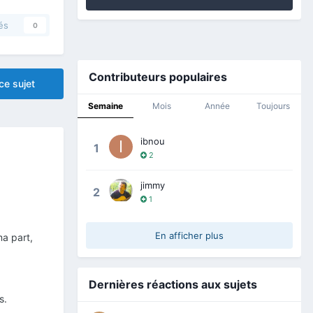
és
0
Contributeurs populaires
ce sujet
Semaine
Mois
Année
Toujours
ibnou
1
2
jimmy
2
1
En afficher plus
ma part,
Dernières réactions aux sujets
s.