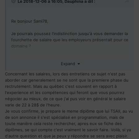
Le 2018-12-06 à 16:05,
Dauphina
a dit :
Re bonjour Sami78,
Je pourrais poussez l'indistinction jusqu'à vous demander la
fourchette de salaire que les employeurs présentait pour ce
domaine ?
Mon mari a un diplôme de TSAII (technicien supérieur en
Expand
automatisme et informatique industriel) et son titre actuel
au boulot est technicien vision informatique. Je vous mets
Concernant les salaires, lors des entretiens ce sujet n'est pas
un copier-coller de la présentation de son profil Linked in,
aborder car generalement se ne sont que la premiere phase du
pour que vous voyez son domaine de compétence, car
rectrutement. Mais au québec c'est souvent en rapport à
j'avoue que moi je m'y perds un peu dans tous ces termes
l'experience et les compétences qui feront que vous pourrez
technique, mais c'est juste pour que vous puissiez me
négocier au mieux, de ce que j'ai pus voir en général le salaire
confirmer que vous êtes de le même domaine, voici son
varie de 22 à 28$ de l'heure.
profil
:
Je vous confirme, je prepare le meme diplôme que lui TSAII, au vu
de son annonce il s'est spécialisé en programmation, mais de
"J'aime avant tout programmer! Que ce soit en C# ou PHP
toute manière cela reste rechercher, apres eux se fiche des
dans le domaine de l'industrie ou du web, mais également
diplômes, se qui compte c'est vraiment le savoir faire. Voilà, si ya
en littéral Structuré/Ladder/Grafcet pour les automates
d'autre question et que je peux y répondre se sera avec plaisir.