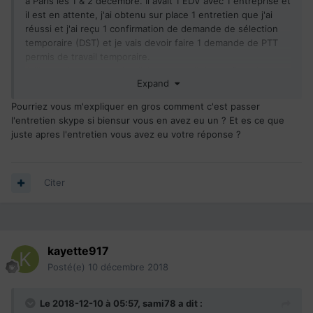
à Paris les 1 & 2 décembre. Il avait 1 EDV avec 1 entreprise et
il est en attente, j'ai obtenu sur place 1 entretien que j'ai
réussi et j'ai reçu 1 confirmation de demande de sélection
temporaire (DST) et je vais devoir faire 1 demande de PTT
permis de travail temporaire.
A l'issue de cet entretien j'ai reçu 1 mail de confirmation
Expand
mais je dois créer 1 compte sur le site recruteur ; ce que je
n'arrive pas à finaliser pr lemoment.
Pourriez vous m'expliquer en gros comment c'est passer
Malheureusement je n'avais pas bcp de temps pour choisir
l'entretien skype si biensur vous en avez eu un ? Et es ce que
entre les possibilités de ville où m'installer et j'ai dû prendre
juste apres l'entretien vous avez eu votre réponse ?
1 décision sans mon mari. En y regardant tranquillement
cette région (Charlevoix) n'offre pas de perspectives
d'avenir pour mon mari.
Ns regardons donc ce que ns pouvons faire et si je peux
Citer
choisir de me rapprocher plus de Québec... je suis en
attente.
De plus ns regardons à partir de quel salaire minimum on
pourrais vivre à 4.
kayette917
Bonne chance à tous
Posté(e)
10 décembre 2018
Le 2018-12-10 à 05:57,
sami78
a dit :