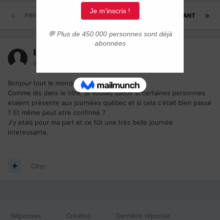
PRÉCÉDENT
Page 1 sur 2
SUIVANT
Invité sami78
Posté(e)
3 décembre 2018
Bonjour tout le monde,
Comme dis dans le titre, je voulais savoir si certaines personnes
etaient présente aux journées québec et si cela c'était bien passé
? Et même peut etre confirmé ?
J'y etais pour ma part et ce fût une très belle journée
interessante.
Citer
Réponses
Created
Dernière réponse