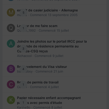
extrait de casier judiciaire - Allemagne
5
maries
· Commencé
13 septembre 2005
La peur de me faire scam
1
Queen_1992
· Commencé
15 juillet
Joindre les photos sur le portail IRCC pour la
demande de résidence permanente au
3
Canada-CSQ reçus
Aichacool
· Commencé
9 juillet
Renouvelement du Visa visiteur
4
babibubsy
· Commencé
21 juin
Refus de permis de travail
1
Cedbri
· Commencé
4 juillet
Papier nécessaire enfant accompagnant
1
parents avec permis d’étude
KarineBo
· Commencé
8 juillet