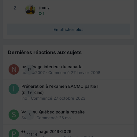
2
jimmy
1
En afficher plus
Dernières réactions aux sujets
parrainage interieur du canada
17
nedjma2007
· Commencé
27 janvier 2008
Préparation à l'examen EACMC partie I
19
(médecins)
Ino
· Commencé
27 octobre 2023
Venir au Québec pour la retraite
5
Sab74
· Commencé
26 mai
👬 Parrainage 2019-2026
11144