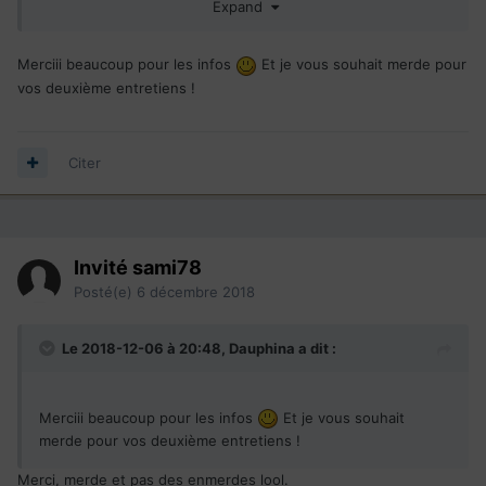
Expand
mais de toute manière cela reste rechercher, apres eux se
fiche des diplômes, se qui compte c'est vraiment le savoir
faire. Voilà, si ya d'autre question et que je peux y répondre
Merciii beaucoup pour les infos
Et je vous souhait merde pour
se sera avec plaisir.
vos deuxième entretiens !
Citer
Invité sami78
Posté(e)
6 décembre 2018
Le 2018-12-06 à 20:48,
Dauphina
a dit :
Merciii beaucoup pour les infos
Et je vous souhait
merde pour vos deuxième entretiens !
Merci, merde et pas des enmerdes lool.