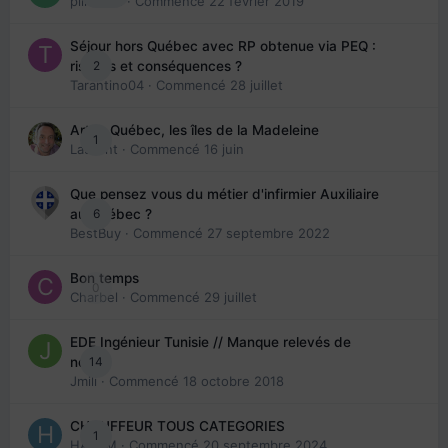
piinoush
· Commencé
22 février 2019
Séjour hors Québec avec RP obtenue via PEQ :
2
risques et conséquences ?
Tarantino04
· Commencé
28 juillet
Arte : Québec, les îles de la Madeleine
1
Laurent
· Commencé
16 juin
Que pensez vous du métier d'infirmier Auxiliaire
6
au Québec ?
BestBuy
· Commencé
27 septembre 2022
Bon temps
0
Charbel
· Commencé
29 juillet
EDE Ingénieur Tunisie // Manque relevés de
14
note
Jmili
· Commencé
18 octobre 2018
CHAUFFEUR TOUS CATEGORIES
1
HAZEM
· Commencé
20 septembre 2024