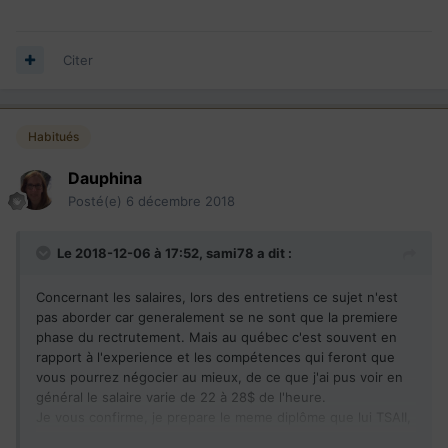
programmables industriels. J'aime également
l'automatisme, particulièrement tout ce qui touche au
domaine électrique/électronique. Et enfin j’apprécie le
Citer
dépannage et l'optimisation, que ce soit des programmes
ou des machines. J'aime apprendre, l'apprentissage en
continu ne me fait pas peur bien au contraire, je consacre
Habitués
parfois mon temps libre à parcourir des sites de
formations pour acquérir des nouvelles connaissances."
Dauphina
Posté(e)
6 décembre 2018
Le 2018-12-06 à 17:52,
sami78
a dit :
Concernant les salaires, lors des entretiens ce sujet n'est
pas aborder car generalement se ne sont que la premiere
phase du rectrutement. Mais au québec c'est souvent en
rapport à l'experience et les compétences qui feront que
vous pourrez négocier au mieux, de ce que j'ai pus voir en
général le salaire varie de 22 à 28$ de l'heure.
Je vous confirme, je prepare le meme diplôme que lui TSAII,
au vu de son annonce il s'est spécialisé en programmation,