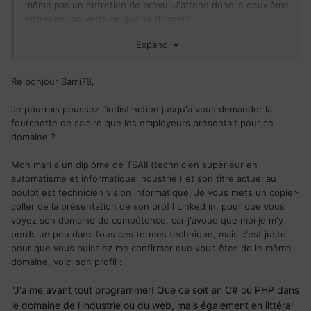
même pas un entretien de prévu. J'attend donc le deuxième
entretien, on verra ce que sa donnera.
Si certains ont des retours d'expérience par rappoet au
Expand
deuxième entretien par skype, comment sa se déroule
etc....
Re bonjour Sami78,
Je pourrais poussez l'indistinction jusqu'à vous demander la
fourchette de salaire que les employeurs présentait pour ce
domaine ?
Mon mari a un diplôme de TSAII (technicien supérieur en
automatisme et informatique industriel) et son titre actuel au
boulot est technicien vision informatique. Je vous mets un copier-
coller de la présentation de son profil Linked in, pour que vous
voyez son domaine de compétence, car j'avoue que moi je m'y
perds un peu dans tous ces termes technique, mais c'est juste
pour que vous puissiez me confirmer que vous êtes de le même
domaine, voici son profil
:
"J'aime avant tout programmer! Que ce soit en C# ou PHP dans
le domaine de l'industrie ou du web, mais également en littéral