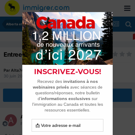
Alberta et Manitoba
Entree express et Rp
Par
Alta74
30 juin 2025
dans
Alberta et Manitoba
Répondre à ce sujet
Alta74
Posté(e)
30 juin 2025