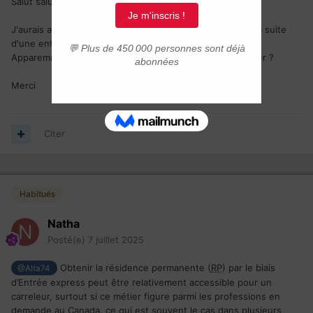
Salut salut
J'aurais aimé savoir si il était difficile d'obtenir une
Rp
à la suite
d'une entrée express ?
Apparemment la spécialité Carreleur est difficile à combler ?
Merci
Citer
Habitués
Natha
Posté(e)
7 juillet 2025
Obtenir la résidence permanente (
RP
) par le biais
@Alta74
d’Entrée express peut être relativement accessible pour un
carreleur, surtout si ce métier figure parmi les professions en
demande au Canada, ce qui est souvent le cas dans plusieurs