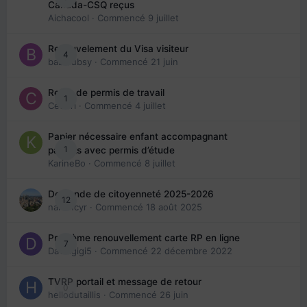
Canada-CSQ reçus
Aichacool
· Commencé
9 juillet
Renouvelement du Visa visiteur
4
babibubsy
· Commencé
21 juin
Refus de permis de travail
1
Cedbri
· Commencé
4 juillet
Papier nécessaire enfant accompagnant
1
parents avec permis d’étude
KarineBo
· Commencé
8 juillet
Demande de citoyenneté 2025-2026
12
nanancyr
· Commencé
18 août 2025
Problème renouvellement carte RP en ligne
7
Davidgigi5
· Commencé
22 décembre 2022
TVRP portail et message de retour
0
hellodutaillis
· Commencé
26 juin