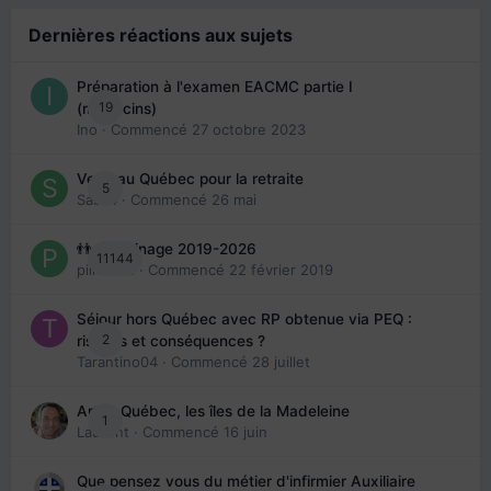
Dernières réactions aux sujets
Préparation à l'examen EACMC partie I
19
(médecins)
Ino
· Commencé
27 octobre 2023
Venir au Québec pour la retraite
5
Sab74
· Commencé
26 mai
👬 Parrainage 2019-2026
11144
piinoush
· Commencé
22 février 2019
Séjour hors Québec avec RP obtenue via PEQ :
2
risques et conséquences ?
Tarantino04
· Commencé
28 juillet
Arte : Québec, les îles de la Madeleine
1
Laurent
· Commencé
16 juin
Que pensez vous du métier d'infirmier Auxiliaire