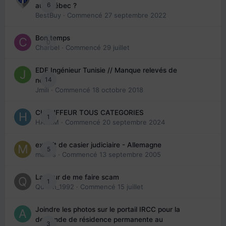
6
au Québec ?
BestBuy
· Commencé
27 septembre 2022
Bon temps
0
Charbel
· Commencé
29 juillet
EDE Ingénieur Tunisie // Manque relevés de
14
note
Jmili
· Commencé
18 octobre 2018
CHAUFFEUR TOUS CATEGORIES
1
HAZEM
· Commencé
20 septembre 2024
extrait de casier judiciaire - Allemagne
5
maries
· Commencé
13 septembre 2005
La peur de me faire scam
1
Queen_1992
· Commencé
15 juillet
Joindre les photos sur le portail IRCC pour la
demande de résidence permanente au
3