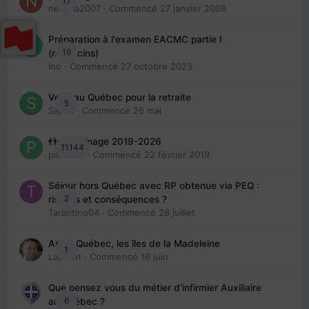
17
nedjma2007
· Commencé
27 janvier 2008
Préparation à l'examen EACMC partie I
19
(médecins)
Ino
· Commencé
27 octobre 2023
Venir au Québec pour la retraite
5
Sab74
· Commencé
26 mai
👬 Parrainage 2019-2026
11144
piinoush
· Commencé
22 février 2019
Séjour hors Québec avec RP obtenue via PEQ :
2
risques et conséquences ?
Tarantino04
· Commencé
28 juillet
Arte : Québec, les îles de la Madeleine
1
Laurent
· Commencé
16 juin
Que pensez vous du métier d'infirmier Auxiliaire
6
au Québec ?