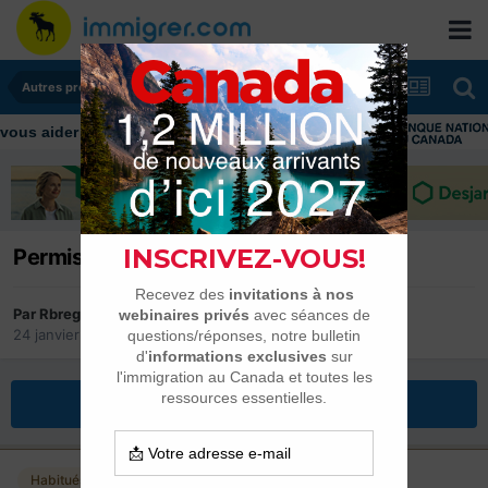
Autres provinces
Permis d'étude ou visa visiteur ?
Par
Rbreg
24 janvier 2022
dans
Autres provinces
Répondre à ce sujet
Habitués