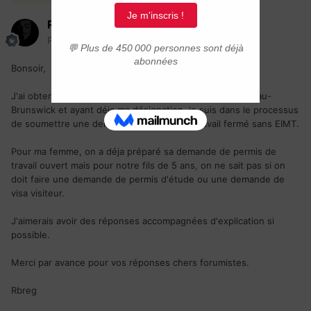
Rbreg
Posté(e)
24 janvier 2022
Bonsoir,
J'ai obtenu une offre d'emploi d'un employeur du Nouveau-
Brunswick et ayant déja ma désignation, je suis dans le processus
de soumettre une demande de permis de travail fermé sans EIMT.
Pour ma femme, on a déja préparé sa demande de permis de
travail ouvert mais pour notre fils de 5 ans, on ne sait pas si on
doit faire une demande de permis d'étude ou une demande de
visa visiteur.
J'aimerais avoir des réponses accompagnées d'explication si
possible.
Merci par avance pour vos réponses chers forumistes.
Rbreg