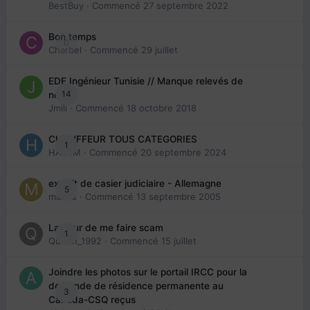
BestBuy
· Commencé
27 septembre 2022
Bon temps
0
Charbel
· Commencé
29 juillet
EDE Ingénieur Tunisie // Manque relevés de
14
note
Jmili
· Commencé
18 octobre 2018
CHAUFFEUR TOUS CATEGORIES
1
HAZEM
· Commencé
20 septembre 2024
extrait de casier judiciaire - Allemagne
5
maries
· Commencé
13 septembre 2005
La peur de me faire scam
1
Queen_1992
· Commencé
15 juillet
Joindre les photos sur le portail IRCC pour la
demande de résidence permanente au
3
Canada-CSQ reçus