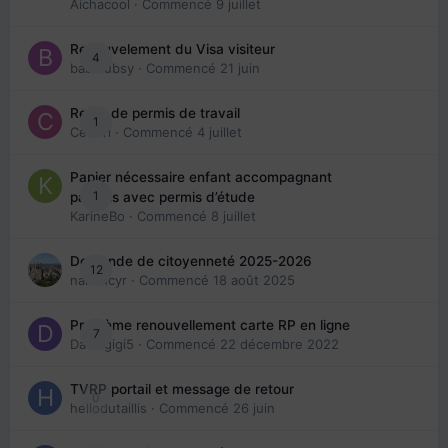
Aichacool
· Commencé
9 juillet
Renouvelement du Visa visiteur
4
babibubsy
· Commencé
21 juin
Refus de permis de travail
1
Cedbri
· Commencé
4 juillet
Papier nécessaire enfant accompagnant
1
parents avec permis d’étude
KarineBo
· Commencé
8 juillet
Demande de citoyenneté 2025-2026
12
nanancyr
· Commencé
18 août 2025
Problème renouvellement carte RP en ligne
7
Davidgigi5
· Commencé
22 décembre 2022
TVRP portail et message de retour
0
hellodutaillis
· Commencé
26 juin