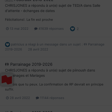
CHRISJONES
a répondu à un(e) sujet de
TED/A
dans
Salle
d'attente - échanges de dates
Félicitations!. La fin est proche
13 mai 2022
41639 réponses
2
patricius
a réagi à un message dans un sujet :
👬 Parrainage
2019-2026
28 avril 2022
👬 Parrainage 2019-2026
CHRISJONES
a répondu à un(e) sujet de
piinoush
dans
Parrainages et Mariages
Je crois que tu peux. La confirmation de RP devrait en principe
suffir.
28 avril 2022
11144 réponses