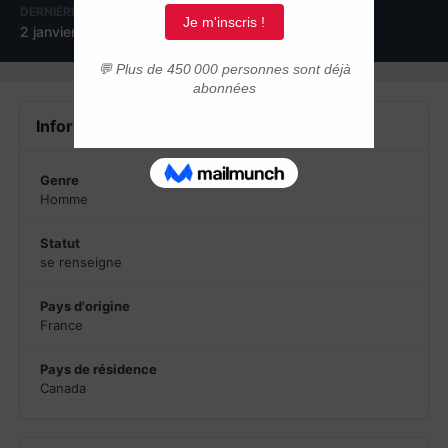
DERNIÈRE VISITE
2 janvier 2024
Informations du profil
Genre
Homme
Statut
se renseigne
Pays d'origine
France
Pays de résidence
Canada