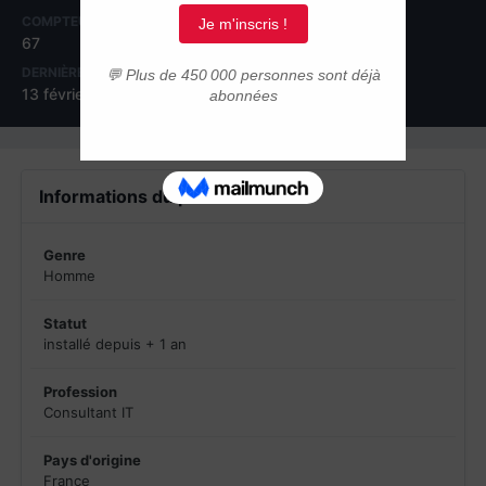
COMPTEUR DE CONTENUS
INSCRIPTION
67
15 mai 2012
DERNIÈRE VISITE
13 février 2018
Informations du profil
Genre
Homme
Statut
installé depuis + 1 an
Profession
Consultant IT
Pays d'origine
France