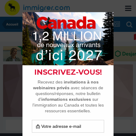
Accueil
frs09467
Membres