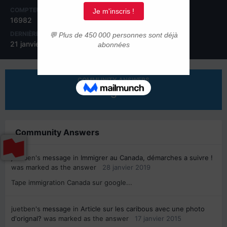
COMPTEUR DE CONTENUS
INSCRIPTION
16982
2 octobre 2005
DERNIÈRE VISITE
JOURS GAGNÉS
21 janvier 2025
78
COMMUNITY ANSWERS
3
Community Answers
juetben's
message
in
Immigrer au Canada, démarches a suivre !
was marked as the answer
28 janvier 2019
Tape immigration Canada sur google...
juetben's
message
in
Article sur les caribous avec une photo
d'orignal?
was marked as the answer
17 janvier 2015