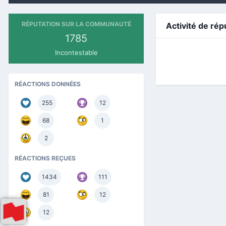
RÉPUTATION SUR LA COMMUNAUTÉ
Activité de rép
1785
Incontestable
RÉACTIONS DONNÉES
255
12
68
1
2
RÉACTIONS REÇUES
1434
111
81
12
12