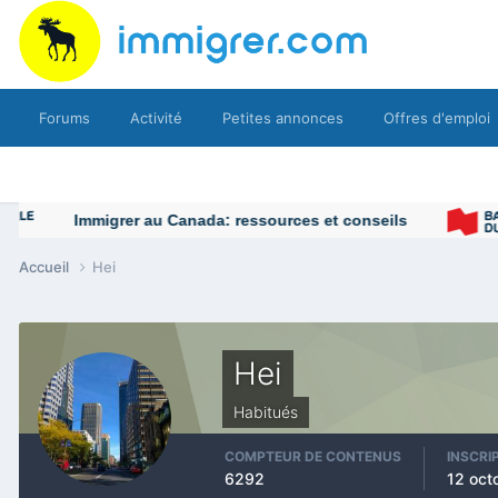
Forums
Activité
Petites annonces
Offres d'emploi
Immigrer au Canada: ressources et conseils
Accueil
Hei
Hei
Habitués
COMPTEUR DE CONTENUS
INSCRI
6292
12 oct