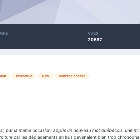
AIRE
VUES
20587
sion
revendeur
auto
concessionnaire
ussi, par la même occasion, appris un nouveau mot québécois: une mi
ne voiture car les déplacements en bus devenaient bien trop chronopha