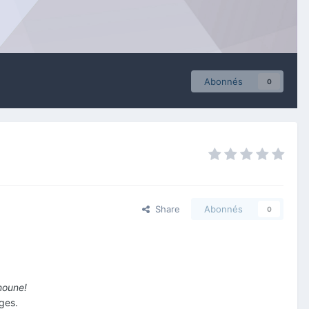
Abonnés
0
Share
Abonnés
0
noune!
ges.