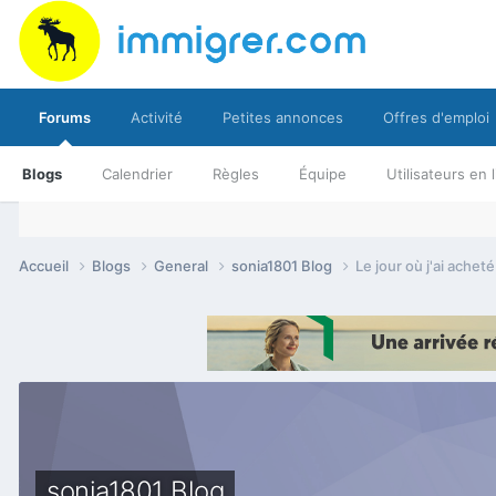
Forums
Activité
Petites annonces
Offres d'emploi
Blogs
Calendrier
Règles
Équipe
Utilisateurs en 
Accueil
Blogs
General
sonia1801 Blog
Le jour où j'ai ache
sonia1801 Blog