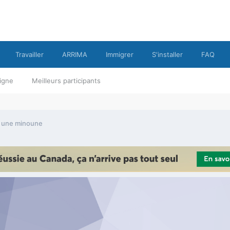
Travailler
ARRIMA
Immigrer
S'installer
FAQ
ligne
Meilleurs participants
té une minoune