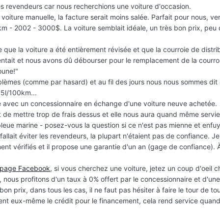
es revendeurs car nous recherchions une voiture d'occasion.
e voiture manuelle, la facture serait moins salée. Parfait pour nous, 
m - 2002 - 3000$. La voiture semblait idéale, un très bon prix, peu 
que la voiture a été entièrement révisée et que la courroie de distri
ntait et nous avons dû débourser pour le remplacement de la courroi
oune!"
lèmes (comme par hasard) et au fil des jours nous nous sommes dit q
15l/100km...
se avec un concessionnaire en échange d'une voiture neuve achetée.
 de mettre trop de frais dessus et elle nous aura quand même servie
eue marine - posez-vous la question si ce n'est pas mienne et enfuy
llait éviter les revendeurs, la plupart n'étaient pas de confiance. J
ment vérifiés et il propose une garantie d'un an (gage de confiance).
 page Facebook
, si vous cherchez une voiture, jetez un coup d'oeil c
x, nous profitons d'un taux à 0% offert par le concessionnaire et d'u
bon prix, dans tous les cas, il ne faut pas hésiter à faire le tour de 
t eux-même le crédit pour le financement, cela rend service quand 