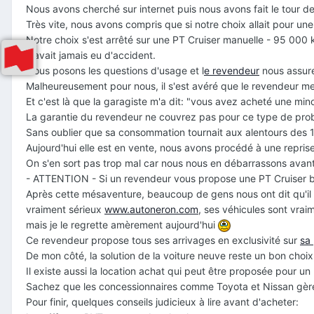
Nous avons cherché sur internet puis nous avons fait le tour d
Très vite, nous avons compris que si notre choix allait pour un
Notre choix s'est arrêté sur une PT Cruiser manuelle - 95 000 k
n'avait jamais eu d'accident.
Nous posons les questions d'usage et l
e revendeur
nous assure 
Malheureusement pour nous, il s'est avéré que le revendeur me
Et c'est là que la garagiste m'a dit: "vous avez acheté une min
La garantie du revendeur ne couvrez pas pour ce type de prob
Sans oublier que sa consommation tournait aux alentours des 
Aujourd'hui elle est en vente, nous avons procédé à une repri
On s'en sort pas trop mal car nous nous en débarrassons avant
- ATTENTION - Si un revendeur vous propose une PT Cruiser bl
Après cette mésaventure, beaucoup de gens nous ont dit qu'il fa
vraiment sérieux
www.autoneron.com
, ses véhicules sont vrai
mais je le regrette amèrement aujourd'hui
Ce revendeur propose tous ses arrivages en exclusivité sur
sa
De mon côté, la solution de la voiture neuve reste un bon choi
Il existe aussi la location achat qui peut être proposée pour un 
Sachez que les concessionnaires comme Toyota et Nissan gèren
Pour finir, quelques conseils judicieux à lire avant d'acheter: