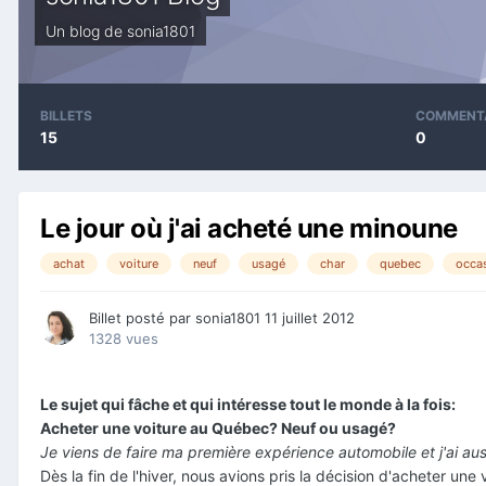
Un blog de
sonia1801
BILLETS
COMMENT
15
0
Le jour où j'ai acheté une minoune
achat
voiture
neuf
usagé
char
quebec
occa
Billet posté par
sonia1801
11 juillet 2012
1328 vues
Le sujet qui fâche et qui intéresse tout le monde à la fois:
Acheter une voiture au Québec? Neuf ou usagé?
Je viens de faire ma première expérience automobile et j'ai a
Dès la fin de l'hiver, nous avions pris la décision d'acheter u