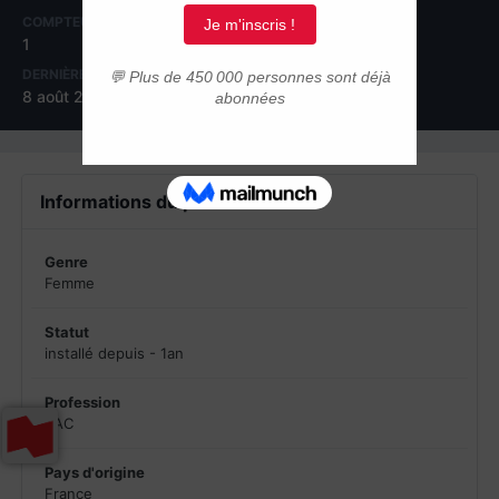
COMPTEUR DE CONTENUS
INSCRIPTION
1
8 août 2009
DERNIÈRE VISITE
8 août 2009
Informations du profil
Genre
Femme
Statut
installé depuis - 1an
Profession
SAC
Pays d'origine
France