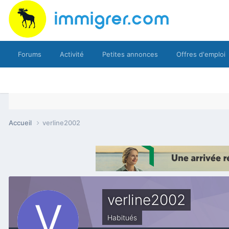
Forums
Activité
Petites annonces
Offres d'emploi
Accueil
verline2002
verline2002
Habitués