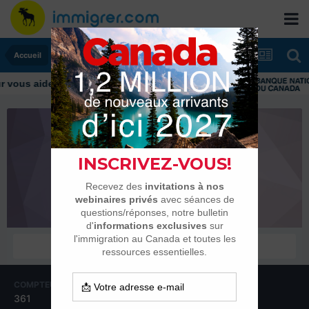
Accueil
vous aider tout au long de votre transition
verline2002
Habitués
COMPTEUR DE CONTENUS
INSCRIPTION
361
4 mai 2009