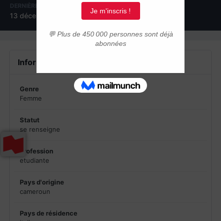
DERNIÈRE VISITE
13 décembre 2010
Informations du profil
Genre
Femme
Statut
se renseigne
Profession
etudiante
Pays d'origine
cameroun
Pays de résidence