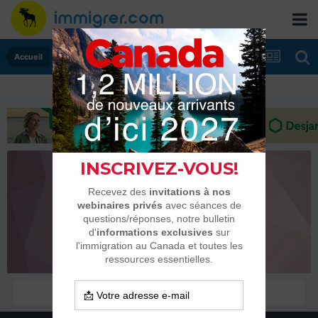
Accueil
chafia dj
Habitués