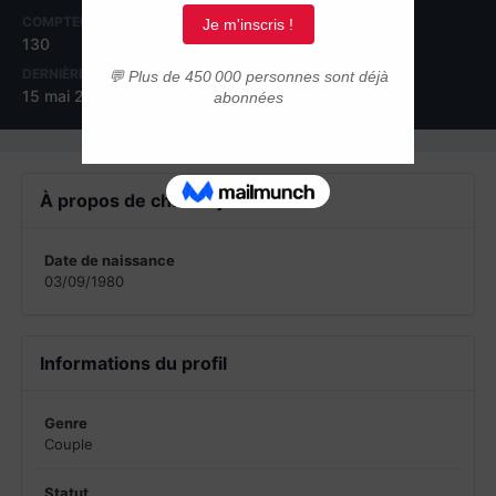
COMPTEUR DE CONTENUS
INSCRIPTION
130
30 septembre 2016
DERNIÈRE VISITE
15 mai 2019
À propos de chafia dj
Date de naissance
03/09/1980
Informations du profil
Genre
Couple
Statut