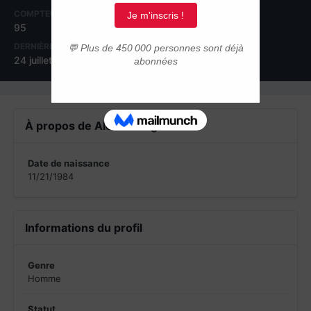
COMPTEUR DE CONTENUS
INSCRIPTION
95
17 novembre 2015
DERNIÈRE VISITE
24 juillet 2017
À propos de Alex Ditunga
Date de naissance
11/21/1984
Informations du profil
Genre
Homme
Statut