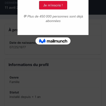
DERNIÈRE VISITE
11 avril 2018
À propos de MonstroFamily
Date de naissance
07/25/1977
Informations du profil
Genre
Famille
Statut
installé depuis + 1 an