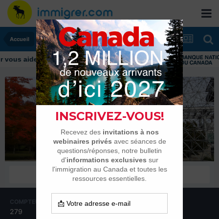
Accueil
ous aider tout au long de votre transition
MonstroFamily
Habitués
COMPTEUR DE CONTENUS
INSCRIPTION
279
9 août 2014