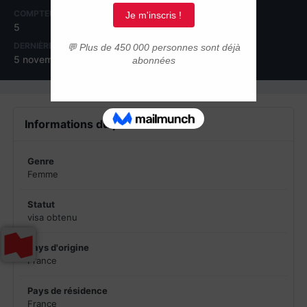
COMPTEUR DE CONTENUS
INSCRIPTION
5
14 février 2014
DERNIÈRE VISITE
5 novembre 2015
Informations du profil
Genre
Femme
Statut
visa obtenu
Pays d'origine
France
Pays de résidence
France