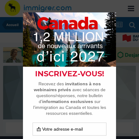
Accueil
tiargwez
Membres