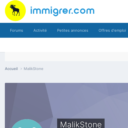
Forums
Activité
Petites annonces
Offres d'emploi
Accueil
MalikStone
MalikStone