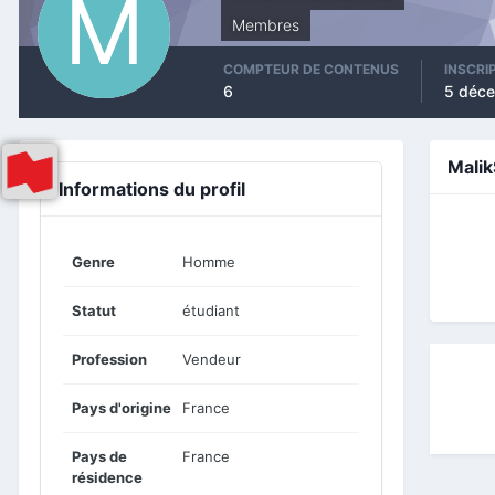
Membres
COMPTEUR DE CONTENUS
INSCRI
6
5 déc
Mali
Informations du profil
Genre
Homme
Statut
étudiant
Profession
Vendeur
Pays d'origine
France
Pays de
France
résidence