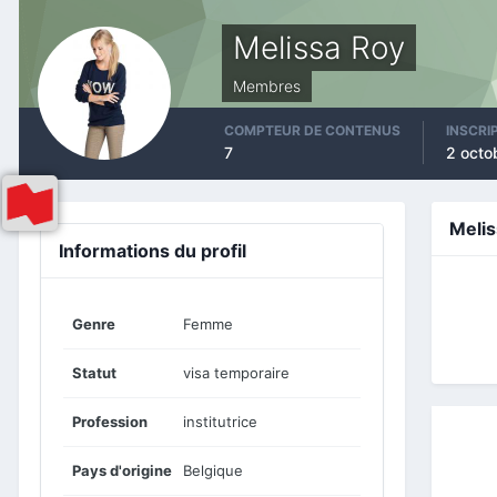
Melissa Roy
Membres
COMPTEUR DE CONTENUS
INSCRI
7
2 octo
Meli
Informations du profil
Genre
Femme
Statut
visa temporaire
Profession
institutrice
Pays d'origine
Belgique