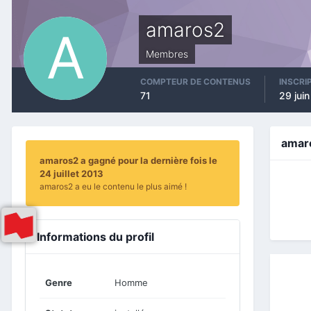
amaros2
Membres
COMPTEUR DE CONTENUS
INSCRI
71
29 jui
amar
amaros2 a gagné pour la dernière fois le
24 juillet 2013
amaros2 a eu le contenu le plus aimé !
Informations du profil
Genre
Homme