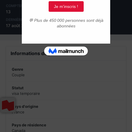
COMPTEUR DE CONTENUS
INSCRIPTION
13
16 mai 2013
DERNIÈRE VISITE
17 août 2016
Informations du profil
Genre
Couple
Statut
visa temporaire
Pays d'origine
France
Pays de résidence
Canada