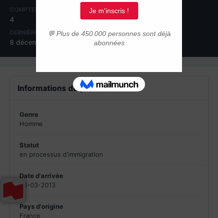
COMPTEUR DE CONTENUS
INSCRIPTION
4
1 mai 2013
DERNIÈRE VISITE
8 décembre 2013
Informations du profil
Genre
Homme
Statut
en processus d'immigration
Date d'arrivée
26-03-2013
Pays d'origine
France