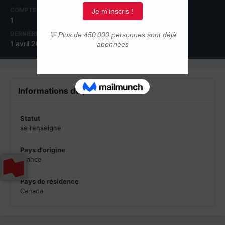
COMPTEUR DE CONTENUS
INSCRIPTION
1
28 mars 2013
DERNIÈRE VISITE
1 avril 2013
Informations du profil
Statut
se renseigne
Pays d'origine
France
Pays de résidence
Canada