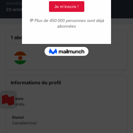
DERNIÈRE VISITE
20 octobre 2013
1 abonné
Informations du profil
Genre
Famille
Statut
Canadien(ne)