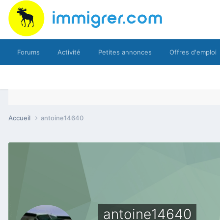
Forums
Activité
Petites annonces
Offres d'emploi
Accueil
antoine14640
antoine14640