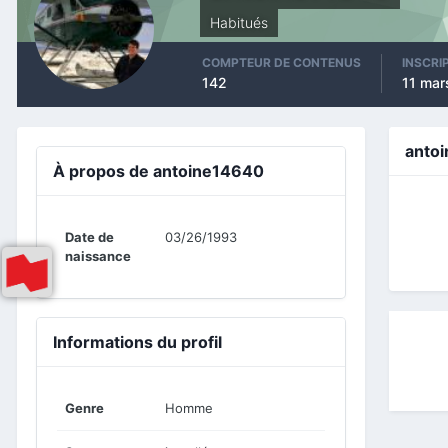
Habitués
COMPTEUR DE CONTENUS
INSCRI
142
11 mar
anto
À propos de antoine14640
Date de
03/26/1993
naissance
Informations du profil
Genre
Homme