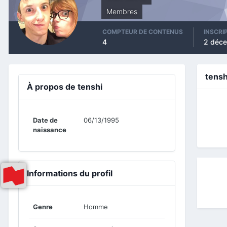
Membres
COMPTEUR DE CONTENUS
INSCRI
4
2 déc
tensh
À propos de tenshi
Date de
06/13/1995
naissance
Informations du profil
Genre
Homme