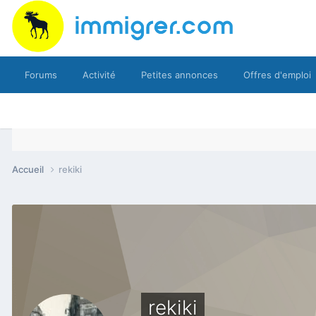
Forums
Activité
Petites annonces
Offres d'emploi
Accueil
rekiki
rekiki