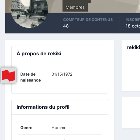
Membres
COMPTEUR DE CONTENUS
INSCRI
48
18 oct
rekik
À propos de rekiki
Date de
01/15/1972
naissance
Informations du profil
Genre
Homme