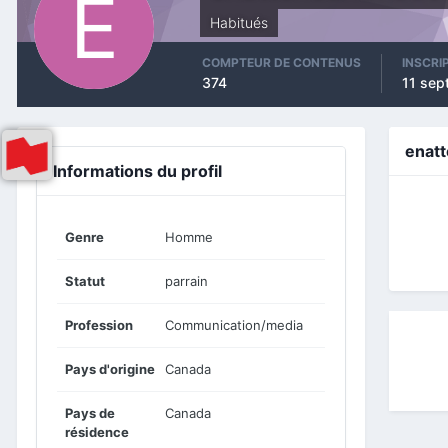
Habitués
COMPTEUR DE CONTENUS
INSCRI
374
11 sep
enat
Informations du profil
Genre
Homme
Statut
parrain
Profession
Communication/media
Pays d'origine
Canada
Pays de
Canada
résidence