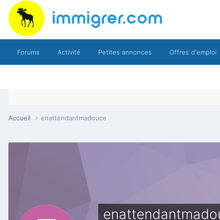
Forums
Activité
Petites annonces
Offres d'emploi
Accueil
enattendantmadouce
enattendantmado