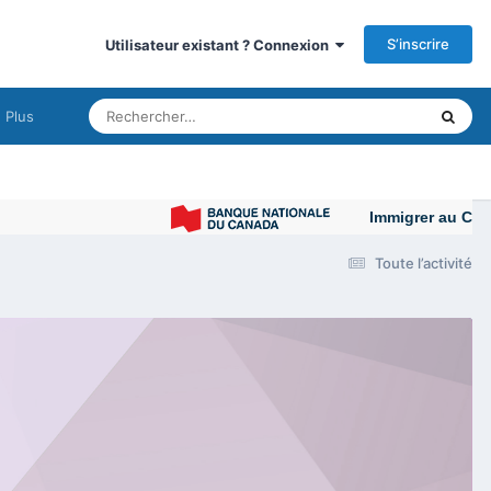
S’inscrire
Utilisateur existant ? Connexion
Plus
Immigrer au Canad
Toute l’activité