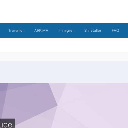
Travailler
ARRIMA
Immigrer
S'installer
FAQ
uce