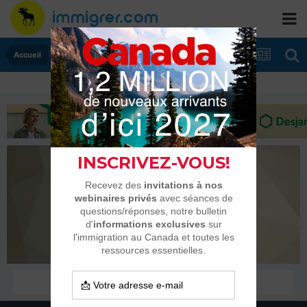
Accueil
koideneuf
Habitués