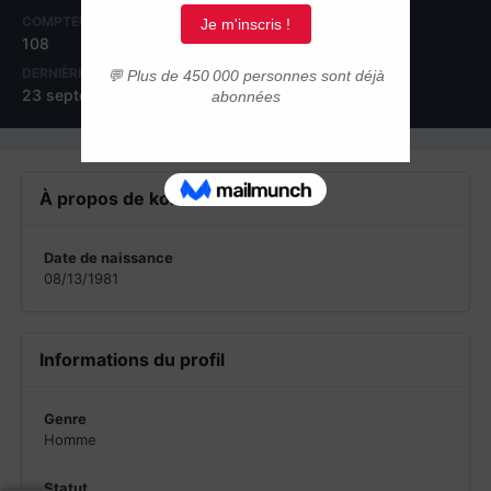
COMPTEUR DE CONTENUS
INSCRIPTION
108
4 septembre 2012
DERNIÈRE VISITE
23 septembre 2013
À propos de koideneuf
Date de naissance
08/13/1981
Informations du profil
Genre
Homme
Statut