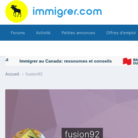
Forums
Activité
Petites annonces
Offres d'emploi
Immigrer au Canada: ressources et conseils
Accueil
fusion92
fusion92