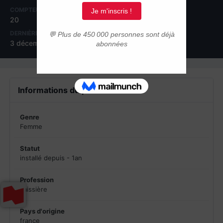
COMPTEUR DE CONTENUS
INSCRIPTION
20
7 février 2011
DERNIÈRE VISITE
3 décembre 2012
Informations du profil
Genre
Femme
Statut
installé depuis - 1an
Profession
caissière
Pays d'origine
france