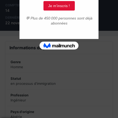
COMPTEUR DE CONTENUS
INSCRIPTION
14
28 janvier 2011
DERNIÈRE VISITE
22 novembre 2011
Informations du profil
Genre
Homme
Statut
en processus d'immigration
Profession
Ingénieur
Pays d'origine
Algérie