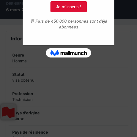
DERNIÈRE VISITE
6 mars 2017
Informations du profil
Genre
Homme
Statut
visa obtenu
Profession
Technicien
Pays d'origine
Maroc
Pays de résidence