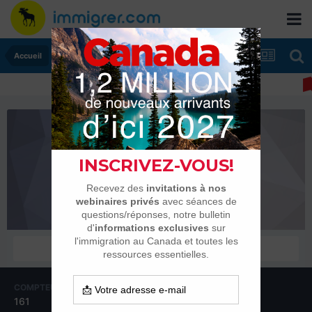
Accueil
aladin106
Habitués
COMPTEUR DE CONTENUS
INSCRIPTION
161
2 janvier 2011