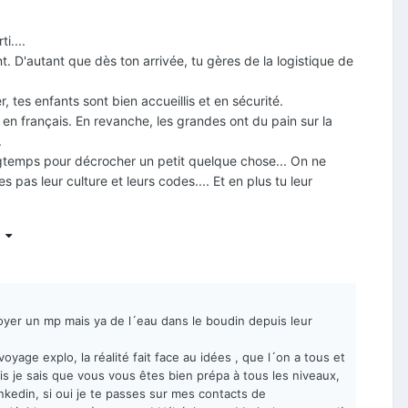
i....
t. D'autant que dès ton arrivée, tu gères de la logistique de
er, tes enfants sont bien accueillis et en sécurité.
 en français. En revanche, les grandes ont du pain sur la
.
ongtemps pour décrocher un petit quelque chose... On ne
s pas leur culture et leurs codes.... Et en plus tu leur
s
eur des cas: "y a de la compétition, on te rappelle"
nvoyer un mp mais ya de l´eau dans le boudin depuis leur
yage explo, la réalité fait face au idées , que l´on a tous et
is je sais que vous vous êtes bien prépa à tous les niveaux,
 linkedin, si oui je te passes sur mes contacts de