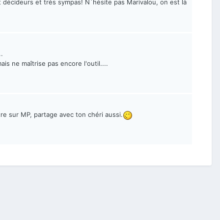
écideurs et très sympas! N´hésite pas Marivalou, on est là
.
ais ne maîtrise pas encore l'outil....
ttre sur MP, partage avec ton chéri aussi.