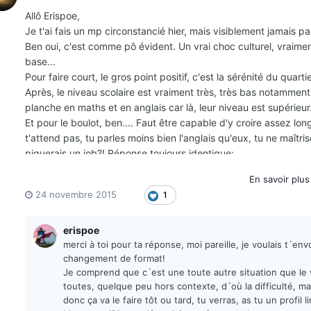
Allô Erispoe,
Je t'ai fais un mp circonstancié hier, mais visiblement jamais part
Ben oui, c'est comme pô évident. Un vrai choc culturel, vraimen
base...
Pour faire court, le gros point positif, c'est la sérénité du quarti
Après, le niveau scolaire est vraiment très, très bas notamment
planche en maths et en anglais car là, leur niveau est supérieur
Et pour le boulot, ben.... Faut être capable d'y croire assez l
t'attend pas, tu parles moins bien l'anglais qu'eux, tu ne maîtrise
piquerais un job?! Réponse toujours identique:
- "Perfect, oui, très bien, ça m'fait plaisir de t'aider!"
En savoir plu
- ????
24 novembre 2015
1
Et puis rien, néant, pas l'ombre d'une proposition. Dans le meill
Ma moitié est dépitée.....
On te tient au jus, on va pas se faire arakiri tout de suite, hein!
erispoe
Grosses bises et n'hésite pas si tu as des questions
merci à toi pour ta réponse, moi pareille, je voulais t´e
changement de format!
Je comprend que c´est une toute autre situation que le vo
toutes, quelque peu hors contexte, d´où la difficulté, ma
donc ça va le faire tôt ou tard, tu verras, as tu un profil