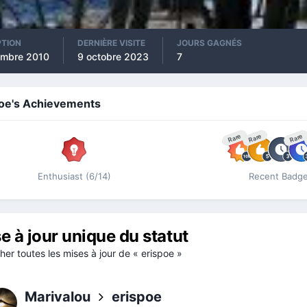
PTION
DERNIÈRE VISITE
JOURS GAGNÉS
embre 2010
9 octobre 2023
7
poe's Achievements
Rare
Rare
Rare
Enthusiast (6/14)
Recent Badg
e à jour unique du statut
her toutes les mises à jour de « erispoe »
Marivalou
erispoe