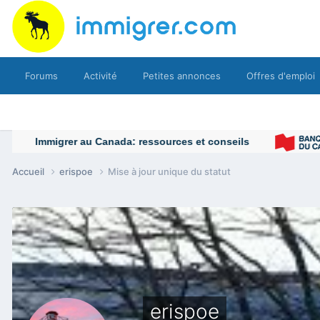
Forums
Activité
Petites annonces
Offres d'emploi
Accueil
erispoe
Mise à jour unique du statut
erispoe