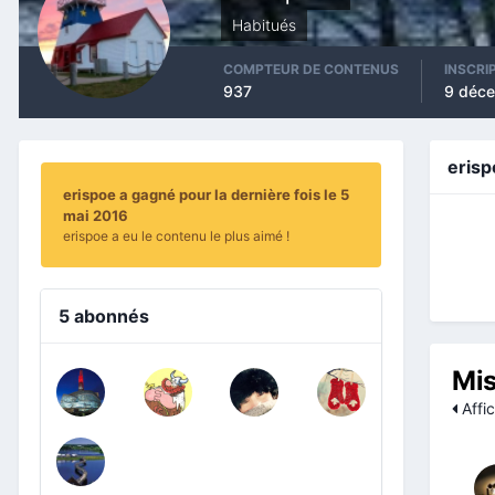
Habitués
COMPTEUR DE CONTENUS
INSCRI
937
9 déc
eris
erispoe a gagné pour la dernière fois le 5
mai 2016
erispoe a eu le contenu le plus aimé !
5 abonnés
Mis
Affic