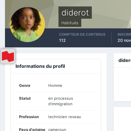
diderot
Habitués
COMPTEUR DE CONTENUS
INSCRI
112
20 no
dider
Informations du profil
Genre
Homme
Statut
en processus
d'immigration
Profession
technicien reseau
Pays d'origine
cameroun