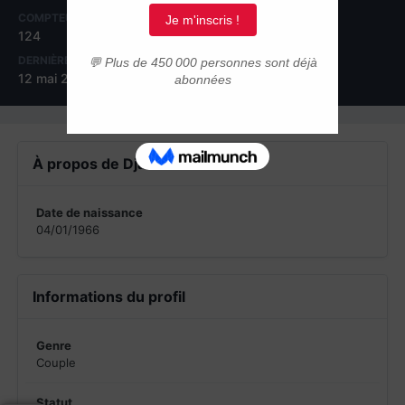
COMPTEUR DE CONTENUS
INSCRIPTION
124
1 novembre 2009
DERNIÈRE VISITE
12 mai 2011
À propos de Djamel2011
Date de naissance
04/01/1966
Informations du profil
Genre
Couple
Statut