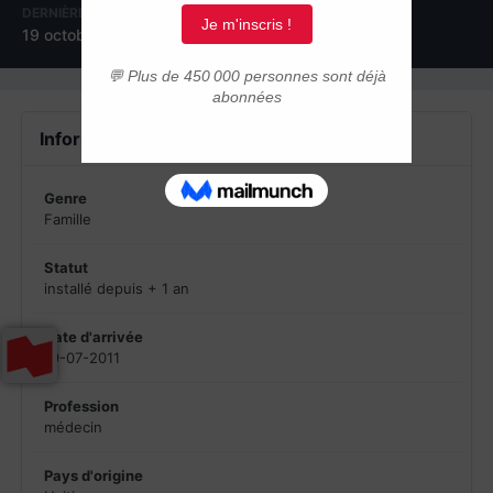
DERNIÈRE VISITE
19 octobre 2015
Informations du profil
Genre
Famille
Statut
installé depuis + 1 an
Date d'arrivée
19-07-2011
Profession
médecin
Pays d'origine