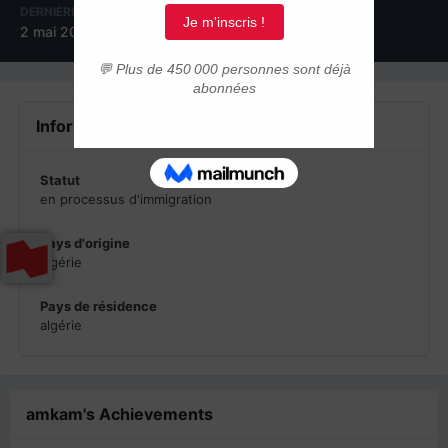
DERNIÈRE VISITE
2 mai 2011
Informations du profil
Statut
en processus d'immigration
Pays d'origine
algérie
Pays de résidence
algérie
amkam's Achievements