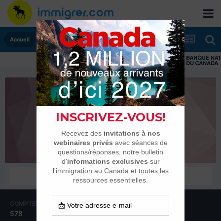
Accueil
amkam
Habitués
COMPTEUR DE CONTENUS
INSCRIPTION
578
1 septembre 2009