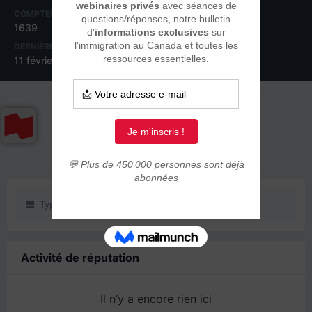
COMPTEUR DE CONTENUS
INSCRIPTION
1639
28 mai 2001
DERNIÈRE VISITE
11 février 2016
RÉPUTATION SUR LA COMMUNAUTÉ
0
Neutre
Type de contenu
Activité de réputation
Il n’y a encore rien ici