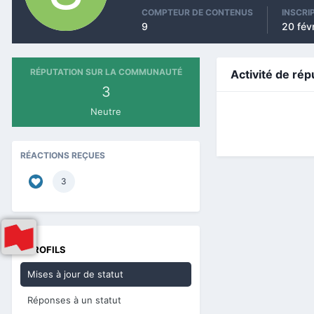
COMPTEUR DE CONTENUS
INSCRI
9
20 fév
RÉPUTATION SUR LA COMMUNAUTÉ
Activité de rép
3
Neutre
RÉACTIONS REÇUES
3
PROFILS
Mises à jour de statut
Réponses à un statut