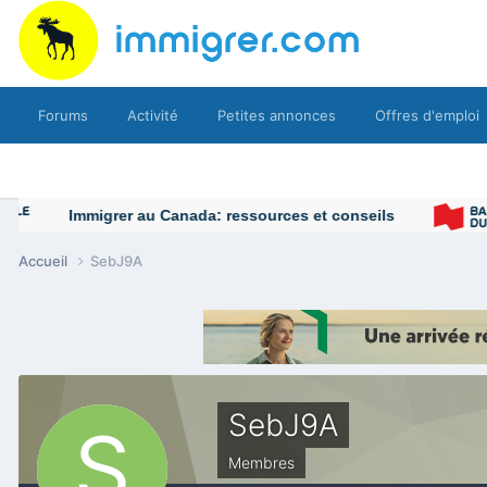
Forums
Activité
Petites annonces
Offres d'emploi
Immigrer au Canada: ressources et conseils
Accueil
SebJ9A
SebJ9A
Membres