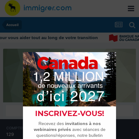
Accueil
r vous aider tout au long de votre transition
koko01
Habitués
COMPTEUR DE CONTENUS
INSCRIPTION
129
13 février 2018