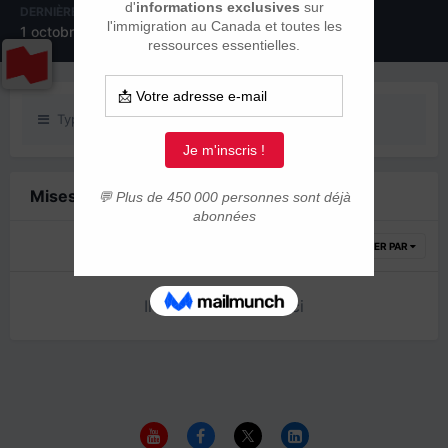
DERNIÈRE VISITE
1 octobre 2019
Type de contenu
Mises à jour de statut posté(e)s par koko01
TRIER PAR
Il n’y a encore rien ici