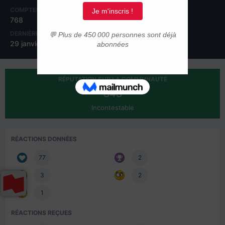
COMPTEUR DE CONTENUS
INSCRIPTION
768
29 septembre 2016
DERNIÈRE VISITE
JOURS GAGNÉS
29 janvier 2020
7
RÉPUTATION SUR LA COMMUNAUTÉ
848
Incontestable
RÉACTIONS DONNÉES
77
2
3
2
1
RÉACTIONS REÇUES